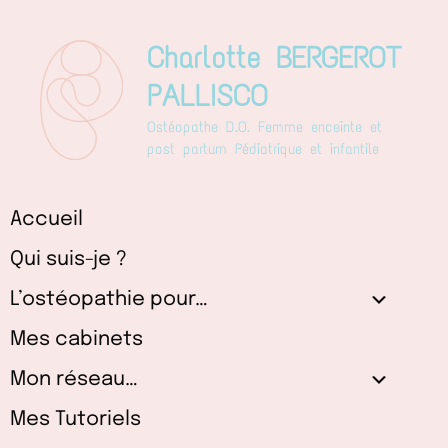
Aller
au
Charlotte BERGEROT
contenu
PALLISCO
Ostéopathe D.O. Femme enceinte et
post partum Pédiatrique et infantile
Accueil
Qui suis-je ?
L’ostéopathie pour…
Mes cabinets
Mon réseau…
Mes Tutoriels