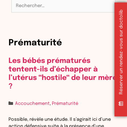
Rechercher :
Réserver un rendez-vous sur doctolib
Prématurité
Les bébés prématurés
tentent-ils d’échapper à
l’utérus “hostile“ de leur mère
?
Catégories
Accouchement
,
Prématurité
Possible, révèle une étude. Il s’agirait ici d’une
action défensive suite à la présence d’une