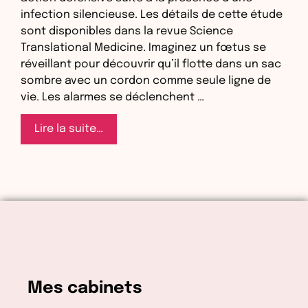
infection silencieuse. Les détails de cette étude
sont disponibles dans la revue Science
Translational Medicine. Imaginez un fœtus se
réveillant pour découvrir qu’il flotte dans un sac
sombre avec un cordon comme seule ligne de
vie. Les alarmes se déclenchent …
Les
Lire la suite…
bébés
prématurés
tentent-
ils
d’échapper
à
l’utérus
“hostile“
de
Mes cabinets
leur