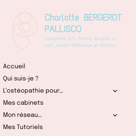
Aller
au
Charlotte BERGEROT
contenu
PALLISCO
Ostéopathe D.O. Femme enceinte et
post partum Pédiatrique et infantile
Accueil
Qui suis-je ?
L’ostéopathie pour…
Mes cabinets
Mon réseau…
Mes Tutoriels