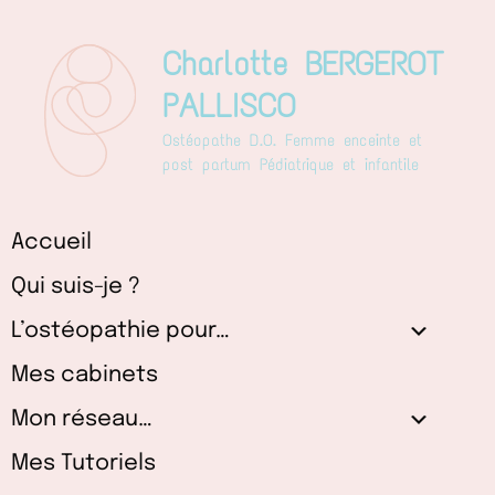
Aller
au
Charlotte BERGEROT
contenu
PALLISCO
Ostéopathe D.O. Femme enceinte et
post partum Pédiatrique et infantile
Accueil
Qui suis-je ?
L’ostéopathie pour…
Mes cabinets
Mon réseau…
Mes Tutoriels