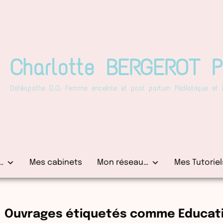
Charlotte BERGEROT 
Ostéopathe D.O. Femme enceinte et post partum Pédiatrique et in
…
Mes cabinets
Mon réseau…
Mes Tutoriel
Ouvrages étiquetés comme Educat