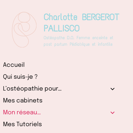
Aller
au
Charlotte BERGEROT
contenu
PALLISCO
Ostéopathe D.O. Femme enceinte et
post partum Pédiatrique et infantile
Accueil
Qui suis-je ?
L’ostéopathie pour…
Mes cabinets
Mon réseau…
Mes Tutoriels