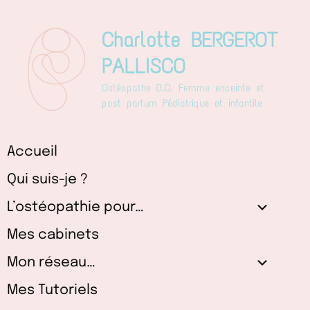
Aller
au
Charlotte BERGEROT
contenu
PALLISCO
Ostéopathe D.O. Femme enceinte et
post partum Pédiatrique et infantile
Accueil
Qui suis-je ?
L’ostéopathie pour…
Mes cabinets
Mon réseau…
Mes Tutoriels