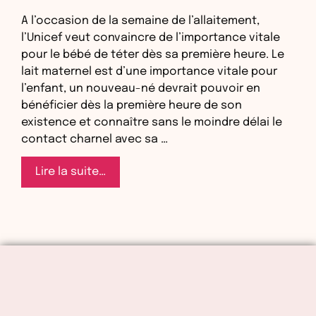
A l’occasion de la semaine de l’allaitement,
l’Unicef veut convaincre de l’importance vitale
pour le bébé de téter dès sa première heure. Le
lait maternel est d’une importance vitale pour
l’enfant, un nouveau-né devrait pouvoir en
bénéficier dès la première heure de son
existence et connaître sans le moindre délai le
contact charnel avec sa …
Le
Lire la suite…
lait
maternel,
“premier
vaccin
des
nouveau-
nés“,
selon