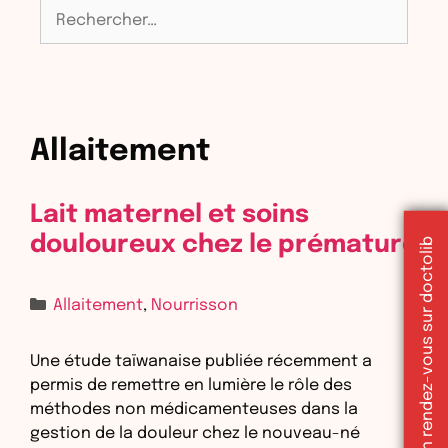
Rechercher :
Allaitement
Lait maternel et soins
douloureux chez le prématuré
Réserver un rendez-vous sur doctolib
Catégories
Allaitement
,
Nourrisson
Une étude taïwanaise publiée récemment a
permis de remettre en lumière le rôle des
méthodes non médicamenteuses dans la
gestion de la douleur chez le nouveau-né