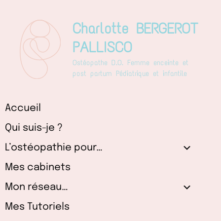
Aller
au
Charlotte BERGEROT
contenu
PALLISCO
Ostéopathe D.O. Femme enceinte et
post partum Pédiatrique et infantile
Accueil
Qui suis-je ?
L’ostéopathie pour…
Mes cabinets
Mon réseau…
Mes Tutoriels