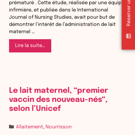
prématuré . Cette étude, réalisée par une équipe
infirmière, et publiée dans le International
Journal of Nursing Studies, avait pour but de
démontrer l’intérêt de l’administration de lait
maternel …
Lait
Lire la suite…
maternel
et
soins
douloureux
chez
le
Le lait maternel, “premier
prématuré
vaccin des nouveau-nés“,
selon l’Unicef
Catégories
Allaitement
,
Nourrisson