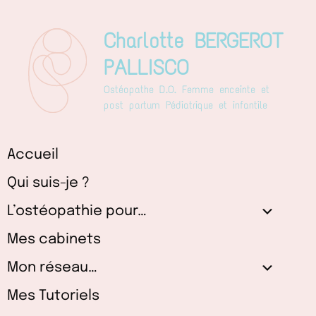
Aller
au
Charlotte BERGEROT
contenu
PALLISCO
Ostéopathe D.O. Femme enceinte et
post partum Pédiatrique et infantile
Accueil
Qui suis-je ?
L’ostéopathie pour…
Mes cabinets
Mon réseau…
Mes Tutoriels