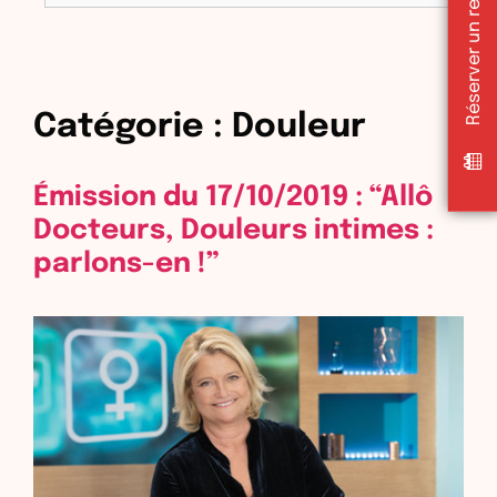
Catégorie :
Douleur
Émission du 17/10/2019 : “Allô
Docteurs, Douleurs intimes :
parlons-en !”