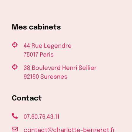
“Allô
Docteurs,
Douleurs
intimes
Mes cabinets
:
parlons-
en
44 Rue Legendre
!”
75017 Paris
38 Boulevard Henri Sellier
92150 Suresnes
Contact
07.60.76.43.11
contact@charlotte-bergerot.fr