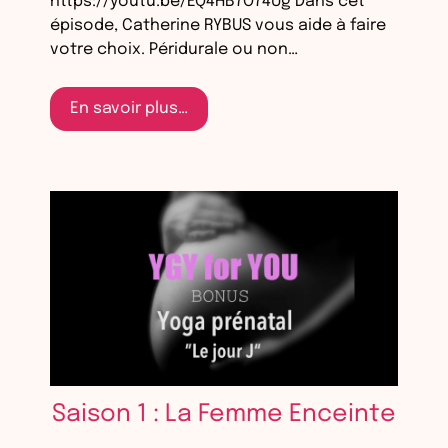
https://youtu.be/EQ4HB7O74Ug Dans cet
épisode, Catherine RYBUS vous aide à faire
votre choix. Péridurale ou non…
En savoir plus…
Saison 1 : La Femme Enceinte