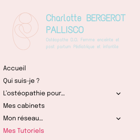
Aller
au
Charlotte BERGEROT
contenu
PALLISCO
Ostéopathe D.O. Femme enceinte et
post partum Pédiatrique et infantile
Accueil
Qui suis-je ?
L’ostéopathie pour…
Mes cabinets
Mon réseau…
Mes Tutoriels