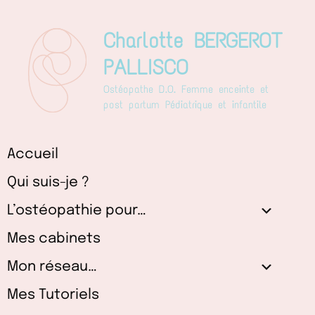
Aller
au
Charlotte BERGEROT
contenu
PALLISCO
Ostéopathe D.O. Femme enceinte et
post partum Pédiatrique et infantile
Accueil
Qui suis-je ?
L’ostéopathie pour…
Mes cabinets
Mon réseau…
Mes Tutoriels