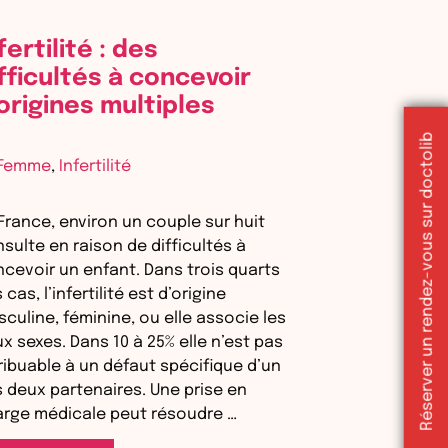
fertilité : des
fficultés à concevoir
origines multiples
Réserver un rendez-vous sur doctolib
Catégories
Femme
,
Infertilité
France, environ un couple sur huit
sulte en raison de difficultés à
cevoir un enfant. Dans trois quarts
 cas, l’infertilité est d’origine
culine, féminine, ou elle associe les
x sexes. Dans 10 à 25% elle n’est pas
ribuable à un défaut spécifique d’un
 deux partenaires. Une prise en
rge médicale peut résoudre …