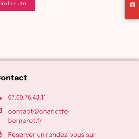
Infertilité
Lire la suite…
:
des
difficultés
à
concevoir
d’origines
multiples
Contact
07.60.76.43.11
contact@charlotte-
bergerot.fr
Réserver un rendez-vous sur