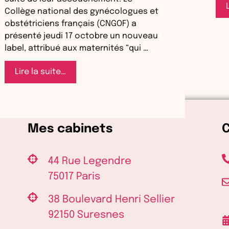
Collège national des gynécologues et
obstétriciens français (CNGOF) a
présenté jeudi 17 octobre un nouveau
label, attribué aux maternités “qui …
Pour
Lire la suite…
répondre
aux
“violences
obstétricales”,
Mes cabinets
un
label
pour
44 Rue Legendre
les
75017 Paris
maternités
“bienveillantes”
38 Boulevard Henri Sellier
92150 Suresnes