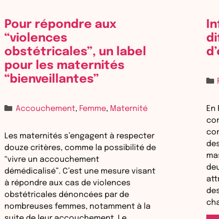
Pour répondre aux
In
“violences
di
obstétricales”, un label
d’
pour les maternités
“bienveillantes”
Catégories
Accouchement
,
Femme
,
Maternité
En 
con
con
Les maternités s’engagent à respecter
des
douze critères, comme la possibilité de
mas
“vivre un accouchement
deu
démédicalisé”. C’est une mesure visant
att
à répondre aux cas de violences
des
obstétricales dénoncées par de
cha
nombreuses femmes, notamment à la
suite de leur accouchement. Le