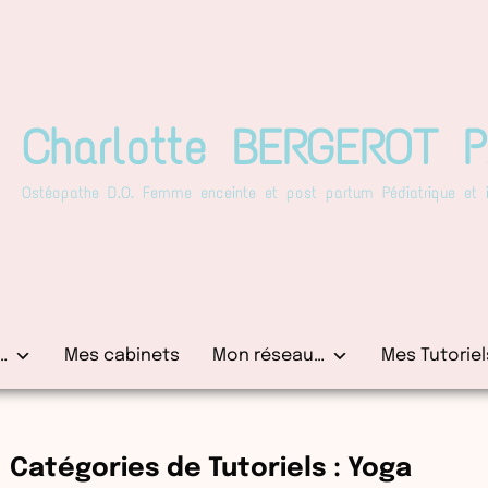
Charlotte BERGEROT 
Ostéopathe D.O. Femme enceinte et post partum Pédiatrique et in
…
Mes cabinets
Mon réseau…
Mes Tutoriel
Catégories de Tutoriels :
Yoga