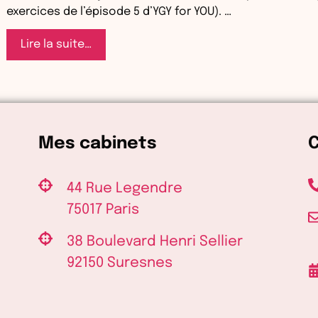
exercices de l’épisode 5 d’YGY for YOU). …
Saison
Lire la suite…
1
:
La
Femme
Enceinte
Mes cabinets
BONUS
:
Yoga
44 Rue Legendre
prénatal
75017 Paris
Spécial
jambes
38 Boulevard Henri Sellier
lourdes
92150 Suresnes