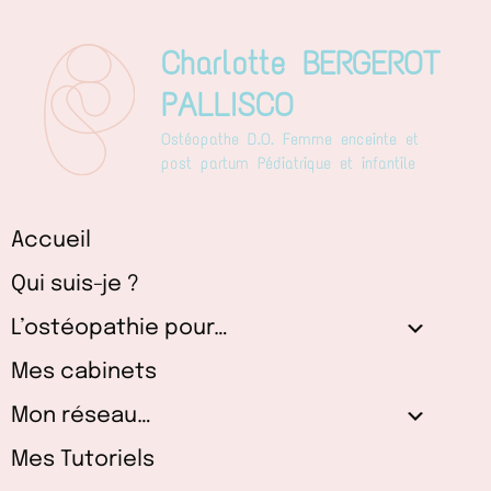
Aller
au
Charlotte BERGEROT
contenu
PALLISCO
Ostéopathe D.O. Femme enceinte et
post partum Pédiatrique et infantile
Accueil
Qui suis-je ?
L’ostéopathie pour…
Mes cabinets
Mon réseau…
Mes Tutoriels