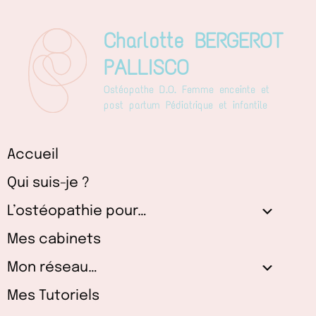
Aller
au
Charlotte BERGEROT
contenu
PALLISCO
Ostéopathe D.O. Femme enceinte et
post partum Pédiatrique et infantile
Accueil
Qui suis-je ?
L’ostéopathie pour…
Mes cabinets
Mon réseau…
Mes Tutoriels