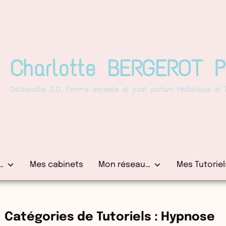
Charlotte BERGEROT 
Ostéopathe D.O. Femme enceinte et post partum Pédiatrique et in
…
Mes cabinets
Mon réseau…
Mes Tutoriel
Catégories de Tutoriels :
Hypnose