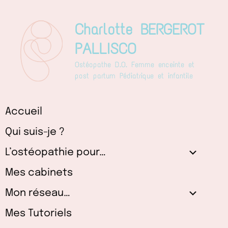
Aller
au
Charlotte BERGEROT
contenu
PALLISCO
Ostéopathe D.O. Femme enceinte et
post partum Pédiatrique et infantile
Accueil
Qui suis-je ?
L’ostéopathie pour…
Mes cabinets
Mon réseau…
Mes Tutoriels