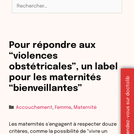
Rechercher :
Pour répondre aux
“violences
obstétricales”, un label
pour les maternités
Réserver un rendez-vous sur doctolib
“bienveillantes”
Catégories
Accouchement
,
Femme
,
Maternité
Les maternités s’engagent à respecter douze
critères, comme la possibilité de “vivre un