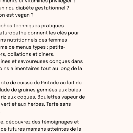
aliments et vitamines privilégier ?
ir du diabète gestationnel ?
’on est vegan ?
 fiches techniques pratiques
naturopathe donnent les clés pour
oins nutritionnels des femmes
me de menus types : petits-
s, collations et dîners.
saines et savoureuses conçues dans
oins alimentaires tout au long de la
llote de cuisse de Pintade au lait de
lade de graines germées aux baies
e riz aux coques, Boulettes vapeur de
 vert et aux herbes, Tarte sans
…
vre, découvrez des témoignages et
 de futures mamans atteintes de la