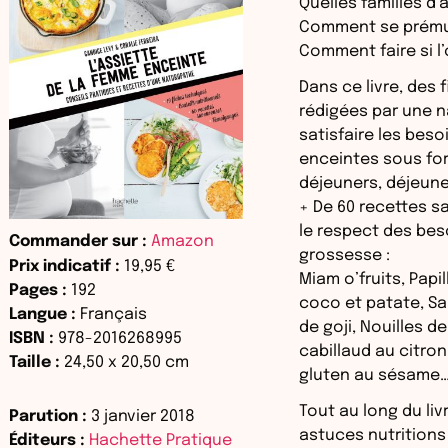
Quelles familles d’
Comment se prémun
Comment faire si l
Dans ce livre, des
rédigées par une 
satisfaire les bes
enceintes sous for
déjeuners, déjeuner
+ De 60 recettes 
le respect des bes
Commander sur :
Amazon
grossesse :
Prix indicatif :
19,95 €
Miam o’fruits, Papi
Pages :
192
coco et patate, Sa
Langue :
Français
de goji, Nouilles d
ISBN :
978-2016268995
cabillaud au citron
Taille :
24,50
x
20,50
cm
gluten au sésame
Tout au long du li
Parution :
3 janvier 2018
astuces nutritions
Éditeurs :
Hachette Pratique