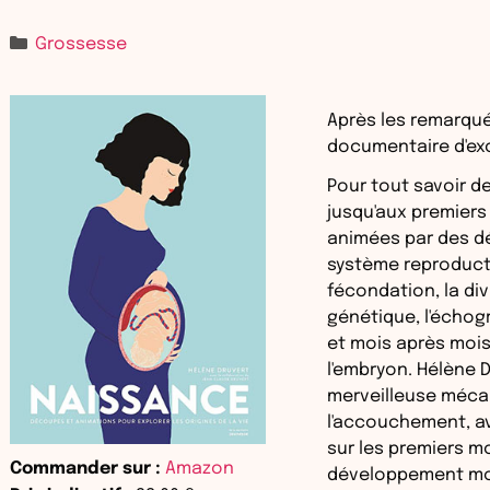
Grossesse
Après les remarqu
documentaire d'exc
Pour tout savoir d
jusqu'aux premier
animées par des dé
système reproducte
fécondation, la divi
génétique, l'échogr
et mois après mois 
l'embryon. Hélène 
merveilleuse mécan
l'accouchement, av
sur les premiers mom
Commander sur :
Amazon
développement mot