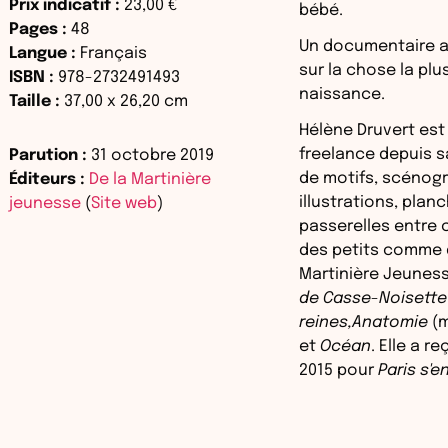
Prix indicatif :
23,00 €
bébé.
Pages :
48
Un documentaire 
Langue :
Français
sur la chose la pl
ISBN :
978-2732491493
naissance.
Taille :
37,00
x
26,20
cm
Hélène Druvert est 
freelance depuis sa
Parution :
31 octobre 2019
de motifs, scénog
Éditeurs :
De la Martinière
illustrations, planc
jeunesse
(
Site web
)
passerelles entre c
des petits comme d
Martinière Jeunes
de Casse-Noisette
reines,Anatomie
(
et
Océan
. Elle a r
2015 pour
Paris s'e