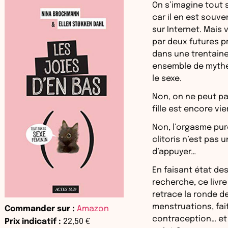
On s’imagine tout s
car il en est souv
sur Internet. Mais 
par deux futures p
dans une trentaine
ensemble de mythe
le sexe.
Non, on ne peut p
fille est encore vie
Non, l’orgasme pure
clitoris n’est pas 
d’appuyer…
En faisant état des
recherche, ce livre
retrace la ronde d
menstruations, fait
Commander sur :
Amazon
contraception… et 
Prix indicatif :
22,50 €