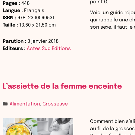
point G.
Pages :
448
Langue :
Français
Voici un guide réjo
ISBN :
978-2330090531
qui rappelle une ch
Taille :
13,60
x
21,50
cm
son sexe, il faut le
Parution :
3 janvier 2018
Éditeurs :
Actes Sud Editions
L’assiette de la femme enceinte
Alimentation
,
Grossesse
Comment bien s’al
au fil de la grosse