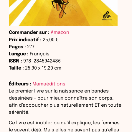
Commander sur :
Amazon
Prix indicatif :
25,00 €
Pages :
277
Langue :
Français
ISBN :
978-2845942486
Taille :
25,90
x
19,20
cm
Éditeurs :
Mamaéditions
Le premier livre sur la naissance en bandes
dessinées – pour mieux connaître son corps,
afin d’accoucher plus naturellement ET en toute
sérénité.
Ce livre est inutile : ce qu’il explique, les femmes
le savent déjà. Mais elles ne savent pas qu’elles