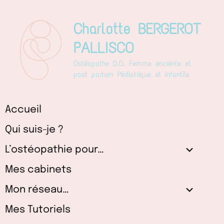
Aller
au
Charlotte BERGEROT
contenu
PALLISCO
Ostéopathe D.O. Femme enceinte et
post partum Pédiatrique et infantile
Accueil
Qui suis-je ?
L’ostéopathie pour…
Mes cabinets
Mon réseau…
Mes Tutoriels