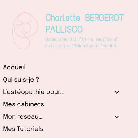
Aller
au
Charlotte BERGEROT
contenu
PALLISCO
Ostéopathe D.O. Femme enceinte et
post partum Pédiatrique et infantile
Accueil
Qui suis-je ?
L’ostéopathie pour…
Mes cabinets
Mon réseau…
Mes Tutoriels