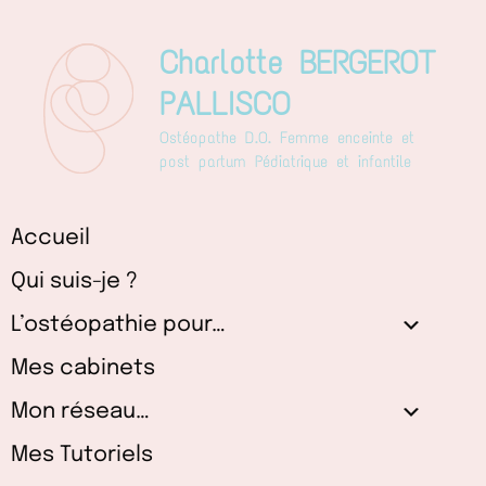
Aller
au
Charlotte BERGEROT
contenu
PALLISCO
Ostéopathe D.O. Femme enceinte et
post partum Pédiatrique et infantile
Accueil
Qui suis-je ?
L’ostéopathie pour…
Mes cabinets
Mon réseau…
Mes Tutoriels