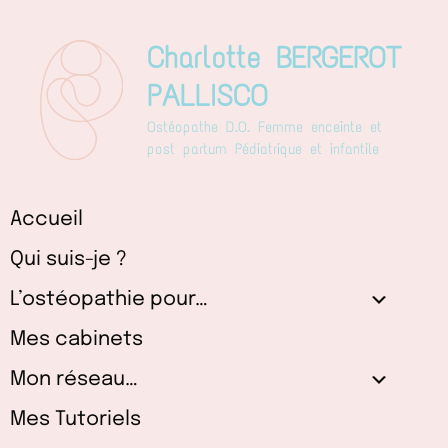
Aller
au
Charlotte BERGEROT
contenu
PALLISCO
Ostéopathe D.O. Femme enceinte et
post partum Pédiatrique et infantile
Accueil
Qui suis-je ?
L’ostéopathie pour…
Mes cabinets
Mon réseau…
Mes Tutoriels