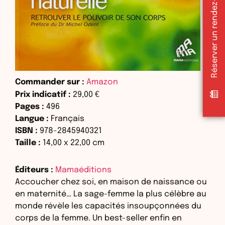
Réserver un rendez-vous sur doctolib
Commander sur :
Amazon
Prix indicatif :
29,00 €
Pages :
496
Langue :
Français
ISBN :
978-2845940321
Taille :
14,00
x
22,00
cm
Éditeurs :
Mamaéditions
Accoucher chez soi, en maison de naissance ou
en maternité… La sage-femme la plus célèbre au
monde révèle les capacités insoupçonnées du
corps de la femme. Un best-seller enfin en