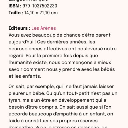
ISBN :
979-1037502230
Taille :
14,10
x
21,10
cm
Éditeurs :
Les Arènes
Vous avez beaucoup de chance d'être parent
aujourd'hui ! Ces dernières années, les
neurosciences affectives ont bouleversé notre
regard. Pour la première fois depuis que
l'humanité existe, nous commençons à mieux
savoir comment nous y prendre avec les bébés
et les enfants.
On sait, par exemple, qu'il ne faut jamais laisser
pleurer un bébé. Ou qu'un tout-petit n'est pas un
tyran, mais un être en développement qui a
besoin d'être compris. On sait aussi que si l'on
accorde beaucoup d'empathie à un enfant, on
l'aide à constituer ses propres réserves
d'empathie. Si on le stresse en revanche, on