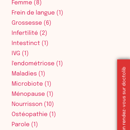
Femme
(8)
Frein de langue
(1)
Grossesse
(6)
Infertilité
(2)
Intestinct
(1)
IVG
(1)
l'endométriose
(1)
Réserver un rendez-vous sur doctolib
Maladies
(1)
Microbiote
(1)
Ménopause
(1)
Nourrisson
(10)
Ostéopathie
(1)
Parole
(1)