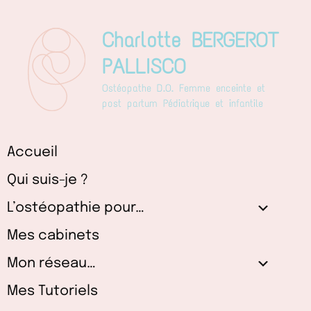
Aller
au
Charlotte BERGEROT
contenu
PALLISCO
Ostéopathe D.O. Femme enceinte et
post partum Pédiatrique et infantile
Accueil
Qui suis-je ?
L’ostéopathie pour…
Mes cabinets
Mon réseau…
Mes Tutoriels