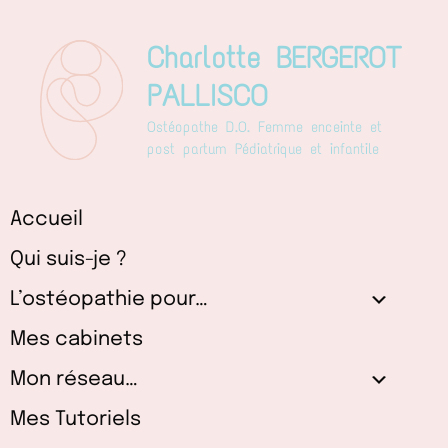
Aller
au
Charlotte BERGEROT
contenu
PALLISCO
Ostéopathe D.O. Femme enceinte et
post partum Pédiatrique et infantile
Accueil
Qui suis-je ?
L’ostéopathie pour…
Mes cabinets
Mon réseau…
Mes Tutoriels