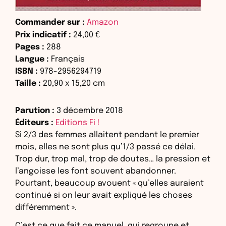
Commander sur :
Amazon
Prix indicatif :
24,00 €
Pages :
288
Langue :
Français
ISBN :
978-2956294719
Taille :
20,90
x
15,20
cm
Parution :
3 décembre 2018
Éditeurs :
Editions Fi !
Si 2/3 des femmes allaitent pendant le premier
mois, elles ne sont plus qu’1/3 passé ce délai.
Trop dur, trop mal, trop de doutes… la pression et
l’angoisse les font souvent abandonner.
Pourtant, beaucoup avouent « qu’elles auraient
continué si on leur avait expliqué les choses
différemment ».
C’est ce que fait ce manuel, qui regroupe et