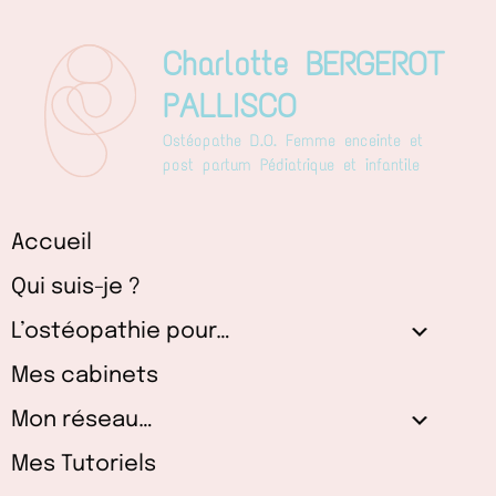
Aller
au
Charlotte BERGEROT
contenu
PALLISCO
Ostéopathe D.O. Femme enceinte et
post partum Pédiatrique et infantile
Accueil
Qui suis-je ?
L’ostéopathie pour…
Mes cabinets
Mon réseau…
Mes Tutoriels